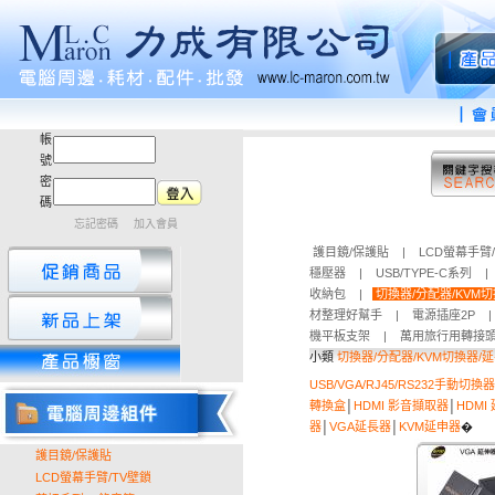
帳
號
密
碼
忘記密碼
加入會員
護目鏡/保護貼
|
LCD螢幕手臂
穩壓器
|
USB/TYPE-C系列
收納包
|
切換器/分配器/KVM
材整理好幫手
|
電源插座2P
機平板支架
|
萬用旅行用轉接
小類
切換器/分配器/KVM切換器/
USB/VGA/RJ45/RS232手動切換器
轉換盒
│
HDMI 影音擷取器
│
HDMI
器
│
VGA延長器
│
KVM延申器
�
護目鏡/保護貼
LCD螢幕手臂/TV壁鎖