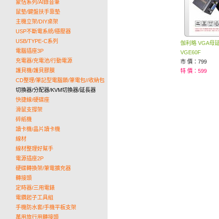
蒙恬系列/AI錄音筆
鼠墊/鍵盤扶手靠墊
主機立架/DIY桌架
USP不斷電系統/穩壓器
USB/TYPE-C系列
伽利略 VGA母
電腦插座3P
VGE60F
充電器/充電池/行動電源
市 價：799
護貝機/護貝膠膜
特 價：599
CD整理/筆記型電腦鎖/筆電包//收納包
切換器/分配器/KVM切換器/延長器
快捷線/硬碟座
滑鼠支撐架
碎紙機
讀卡機/晶片讀卡機
線材
線材整理好幫手
電源插座2P
硬碟轉換架/筆電擴充器
轉接頭
定時器/三用電錶
電鑽起子工具組
手機防水套/手機平板支架
萬用旅行用轉接頭