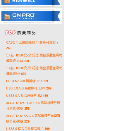
CASE 可上鎖螺絲組 ( 4螺絲+1鑰匙 )
249
1.4版 HDMI 公-公 認證 鍍金頭尼龍網狀
傳輸線 10M
990
1.4版 HDMI 公-公 認證 鍍金頭尼龍網狀
傳輸線5M
699
LOGI MK200 鍵鼠組U+U
599
USB 3.0 A-B 高速線材 1.8M
299
USB3.0 A-B 高速線材 3M
459
ALCATROZSTEALTH 5 高解析精密靜
音滑鼠-黑藍
359
ALCATROZ ASIC 6 高解析精密光學有
線滑鼠-黑藍
229
USB3.0 鋁合金外接音效卡
399