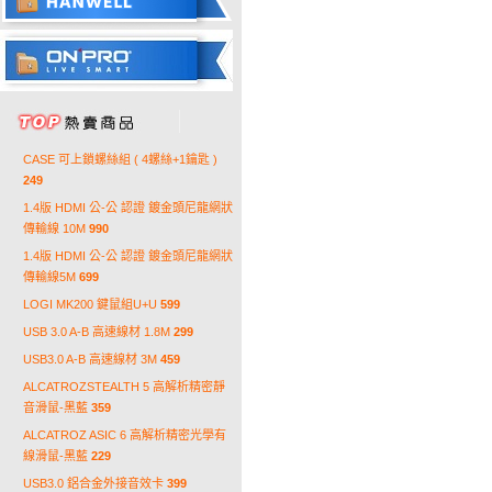
CASE 可上鎖螺絲組 ( 4螺絲+1鑰匙 )
249
1.4版 HDMI 公-公 認證 鍍金頭尼龍網狀
傳輸線 10M
990
1.4版 HDMI 公-公 認證 鍍金頭尼龍網狀
傳輸線5M
699
LOGI MK200 鍵鼠組U+U
599
USB 3.0 A-B 高速線材 1.8M
299
USB3.0 A-B 高速線材 3M
459
ALCATROZSTEALTH 5 高解析精密靜
音滑鼠-黑藍
359
ALCATROZ ASIC 6 高解析精密光學有
線滑鼠-黑藍
229
USB3.0 鋁合金外接音效卡
399