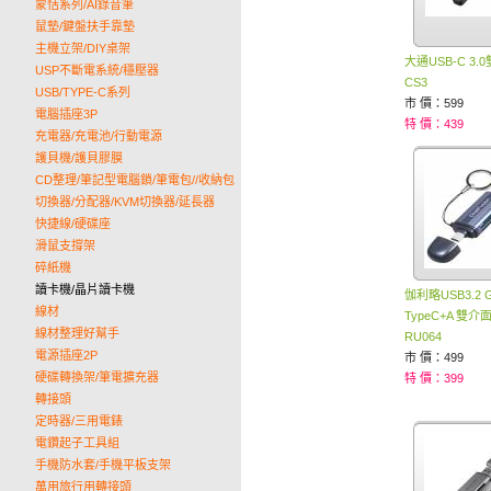
蒙恬系列/AI錄音筆
鼠墊/鍵盤扶手靠墊
主機立架/DIY桌架
大通USB-C 3
USP不斷電系統/穩壓器
CS3
USB/TYPE-C系列
市 價：599
電腦插座3P
特 價：439
充電器/充電池/行動電源
護貝機/護貝膠膜
CD整理/筆記型電腦鎖/筆電包//收納包
切換器/分配器/KVM切換器/延長器
快捷線/硬碟座
滑鼠支撐架
碎紙機
讀卡機/晶片讀卡機
伽利略USB3.2 G
線材
TypeC+A 雙
線材整理好幫手
RU064
電源插座2P
市 價：499
硬碟轉換架/筆電擴充器
特 價：399
轉接頭
定時器/三用電錶
電鑽起子工具組
手機防水套/手機平板支架
萬用旅行用轉接頭