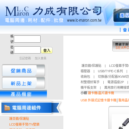
帳
號
密
碼
忘記密碼
加入會員
護目鏡/保護貼
|
LCD螢幕手臂
穩壓器
|
USB/TYPE-C系列
收納包
|
切換器/分配器/KVM
材整理好幫手
|
電源插座2P
機平板支架
|
萬用旅行用轉接
小類
讀卡機/晶片讀卡機
USB 外接式記憶卡讀卡機
│
醫用晶
護目鏡/保護貼
LCD螢幕手臂/TV壁鎖