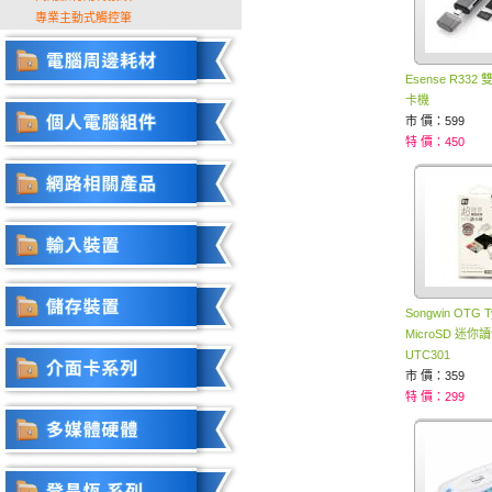
專業主動式觸控筆
Esense R33
卡機
市 價：599
特 價：450
Songwin OTG 
MicroSD 迷你
UTC301
市 價：359
特 價：299