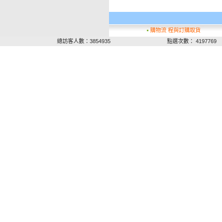
▪
購物流 程與訂購取貨
總訪客人數：3854935
點選次數： 4197769