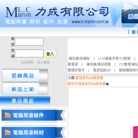
帳
號
密
碼
護目鏡/保護貼
|
LCD螢幕手臂/TV壁鎖
|
忘記密碼
加入會員
動電源
|
護貝機/護貝膠膜
|
CD整理/筆
整理好幫手
|
電源插座2P
|
硬碟轉換架/
小類
蒙恬系列/AI錄音筆
蒙恬手寫板系列/AI錄音筆
�