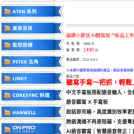
晶鑽小蒙恬 AI聽寫版 **新品上市
市 售 價：
1990 元
1490
優 惠 價：
元
產品編號：O12-3-6-1
※
未標示優惠價/經銷價的產品，歡迎來電詢價
產品介紹：
聽寫手寫一把抓，輕鬆
中文手寫板搭配語音輸入，全新
語音聽寫 X 手寫板
說話即完稿，高度識別效率更
跨語溝通不再是阻礙，支援粵
AI語音聽寫｜智慧語意修正｜