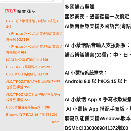
多國語音翻譯
國際商務、語音聽寫一次搞定
CASE 可上鎖螺絲組 ( 4螺絲+1鑰匙 )
AI語音翻譯支援多國語言(粵
249
1.4版 HDMI 公-公 認證 鍍金頭尼龍網狀
傳輸線 10M
990
AI 小蒙恬語音輸入支援語系：
1.4版 HDMI 公-公 認證 鍍金頭尼龍網狀
傳輸線5M
699
語音辨識語言(33種)：中、
LOGI MK200 鍵鼠組U+U
599
USB 3.0 A-B 高速線材 1.8M
299
AI 小蒙恬系統需求：
USB3.0 A-B 高速線材 3M
459
Android 9.0 以上/iOS 15 以上
ALCATROZSTEALTH 5 高解析精密靜
音滑鼠-黑藍
359
ALCATROZ ASIC 6 高解析精密光學有
AI 小蒙恬 App X 手寫板軟
線滑鼠-黑藍
229
USB3.0 鋁合金外接音效卡
399
AI 小蒙恬 App 搭配手寫板
E-books 直立式晶片讀卡機 T38
399
聽寫功能僅支援Windows版本
...more
BSMI:CI3303069841372號00