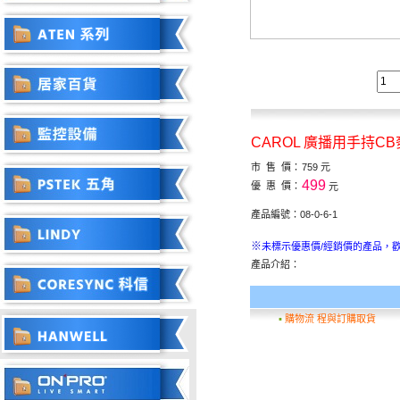
CAROL 廣播用手持CB麥
市 售 價：
759 元
499
優 惠 價：
元
產品編號：08-0-6-1
※
未標示優惠價/經銷價的產品，
產品介紹：
▪
購物流 程與訂購取貨