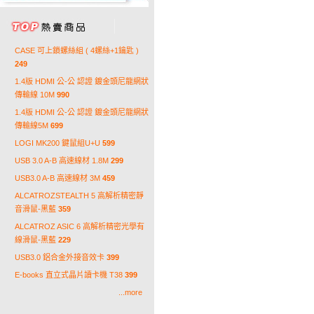
CASE 可上鎖螺絲組 ( 4螺絲+1鑰匙 )
249
1.4版 HDMI 公-公 認證 鍍金頭尼龍網狀
傳輸線 10M
990
1.4版 HDMI 公-公 認證 鍍金頭尼龍網狀
傳輸線5M
699
LOGI MK200 鍵鼠組U+U
599
USB 3.0 A-B 高速線材 1.8M
299
USB3.0 A-B 高速線材 3M
459
ALCATROZSTEALTH 5 高解析精密靜
音滑鼠-黑藍
359
ALCATROZ ASIC 6 高解析精密光學有
線滑鼠-黑藍
229
USB3.0 鋁合金外接音效卡
399
E-books 直立式晶片讀卡機 T38
399
...more