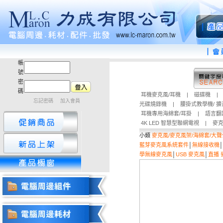
帳
號
密
碼
耳機麥克風/耳機
|
磁碟機
|
忘記密碼
加入會員
光碟燒錄機
|
腰掛式教學機/ 
耳機專用海綿套/耳掛
|
語言翻
4K LED 智慧型聯網電視
|
麥克
小類
麥克風/麥克風架/海綿套/大聲
藍芽麥克風系統套件
│
無線接收機
│
學無線麥克風
│
USB 麥克風
│
直播 