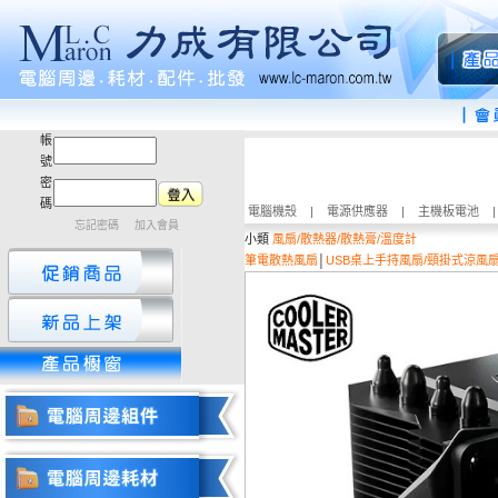
帳
號
密
碼
電腦機殼
|
電源供應器
|
主機板電池
忘記密碼
加入會員
小類
風扇/散熱器/散熱膏/溫度計
筆電散熱風扇
│
USB桌上手持風扇/頸掛式涼風