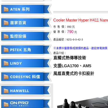
Cooler Master Hyper H411
市 售 價：
990 元
790
優 惠 價：
元
產品編號：9ZG-6-0-42-3
※
未標示優惠價/經銷價的產品，歡迎來電詢價
產品介紹：
直觸式熱傳導技術
支援LGA1700、AM5
風扇直覺式的卡扣設計