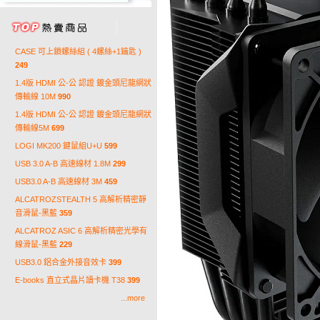
CASE 可上鎖螺絲組 ( 4螺絲+1鑰匙 )
249
1.4版 HDMI 公-公 認證 鍍金頭尼龍網狀
傳輸線 10M
990
1.4版 HDMI 公-公 認證 鍍金頭尼龍網狀
傳輸線5M
699
LOGI MK200 鍵鼠組U+U
599
USB 3.0 A-B 高速線材 1.8M
299
USB3.0 A-B 高速線材 3M
459
ALCATROZSTEALTH 5 高解析精密靜
音滑鼠-黑藍
359
ALCATROZ ASIC 6 高解析精密光學有
線滑鼠-黑藍
229
USB3.0 鋁合金外接音效卡
399
E-books 直立式晶片讀卡機 T38
399
...more