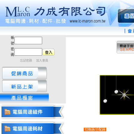
帳
號
密
碼
忘記密碼
加入會員
切換器/分配器