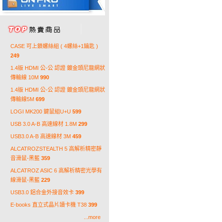
CASE 可上鎖螺絲組 ( 4螺絲+1鑰匙 )
249
1.4版 HDMI 公-公 認證 鍍金頭尼龍網狀
傳輸線 10M
990
1.4版 HDMI 公-公 認證 鍍金頭尼龍網狀
傳輸線5M
699
LOGI MK200 鍵鼠組U+U
599
USB 3.0 A-B 高速線材 1.8M
299
USB3.0 A-B 高速線材 3M
459
ALCATROZSTEALTH 5 高解析精密靜
音滑鼠-黑藍
359
ALCATROZ ASIC 6 高解析精密光學有
線滑鼠-黑藍
229
USB3.0 鋁合金外接音效卡
399
E-books 直立式晶片讀卡機 T38
399
...more