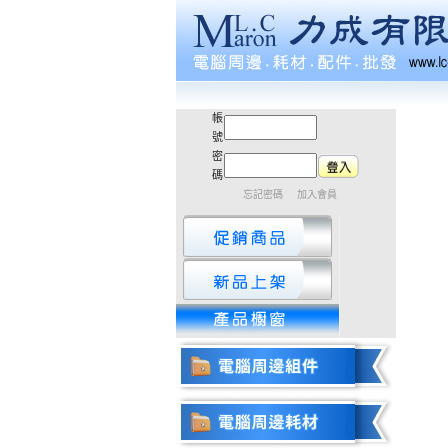
帳
號
密
碼
忘記密碼
加入會員