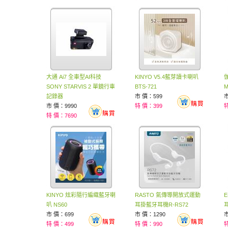
大通 Ai7 全車型AI科技
KINYO V5.4藍芽讀卡喇叭
伽
SONY STARVIS 2 單鏡行車
BTS-721
M
記錄器
市 價：599
市
市 價：9990
特 價：399
特
特 價：7690
KINYO 炫彩隨行編織藍牙喇
RASTO 氣傳導開放式運動
E
叭 NS60
耳掛藍牙耳機R-RS72
市 價：699
市 價：1290
市
特 價：499
特 價：990
特