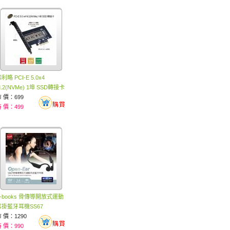
利略 PCI-E 5.0x4
.2(NVMe) 1埠 SSD轉接卡
 價：699
 價：499
-books 骨傳導開放式運動
耳掛藍牙耳機SS67
 價：1290
 價：990