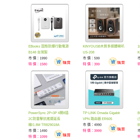
EBooks 固態防爆行動電源
KINYOUSB木質多媒體喇叭
B148 台灣製
US-208
K
市 價：1990
市 價：599
市
特 價：1580
特 價：399
特
PowerSync 2P+3P 4開8插
TP-LINK Omada Gigabit
B
2C防雷擊抗搖擺延長
VPN 路由器 ER605
線/1.8M TR829018A
市 價：4990
B
市 價：1490
特 價：3999
市
特 價：1099
特