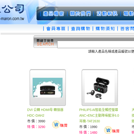
請輸入產品名稱或產品編號以
DVI 公轉 HDMI母 轉接器
PHILIPS AI智能全觸控螢幕
大
HDC-DAH2
ANC+ENC主動降噪藍牙6.0
技
市 價：3990
耳機-TAT2630
特 價：3290
市 價：1990
市
特 價：1480
特