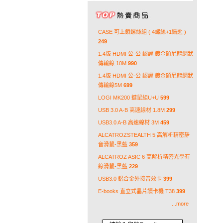
CASE 可上鎖螺絲組 ( 4螺絲+1鑰匙 )
249
1.4版 HDMI 公-公 認證 鍍金頭尼龍網狀
傳輸線 10M
990
1.4版 HDMI 公-公 認證 鍍金頭尼龍網狀
傳輸線5M
699
LOGI MK200 鍵鼠組U+U
599
USB 3.0 A-B 高速線材 1.8M
299
USB3.0 A-B 高速線材 3M
459
ALCATROZSTEALTH 5 高解析精密靜
音滑鼠-黑藍
359
ALCATROZ ASIC 6 高解析精密光學有
線滑鼠-黑藍
229
USB3.0 鋁合金外接音效卡
399
E-books 直立式晶片讀卡機 T38
399
...more