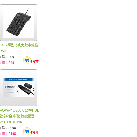
18KEY薄型巧克力數字鍵盤
BM1
 價：299
 價：249
ROWAY USB3.0 13埠HUB
(全鋁合金外殼) 附變壓器
W-H13C1039A
 價：2690
 價：2190